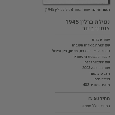
תאור תמונה:
שער הספר {נפילת ברלין 1945}
נפילת ברלין 1945
אנטוני ביוור
שפה
עברית
שם המתרגם
אריה חשביה
קטגוריה ראשית
צבא, בטחון, ביון וריגול
קטגוריה משנית
היסטוריה
שם ההוצאה
יבנה
שנת ההוצאה
2003
מצב
טוב מאוד
כריכה
רכה
מספר עמודים
432
מחיר 50 ₪
המחיר כולל משלוח