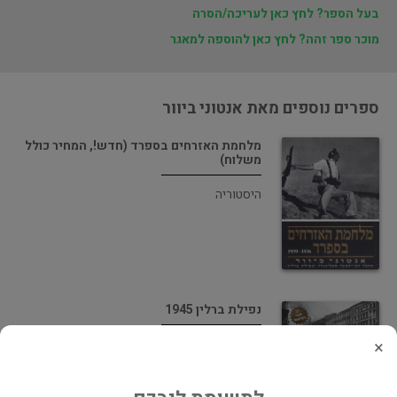
בעל הספר? לחץ כאן לעריכה/הסרה
מוכר ספר זהה? לחץ כאן להוספה למאגר
ספרים נוספים מאת אנטוני ביוור
מלחמת האזרחים בספרד (חדש!, המחיר כולל
משלוח)
היסטוריה
נפילת ברלין 1945
×
צבא, בטחון, ביון וריגול