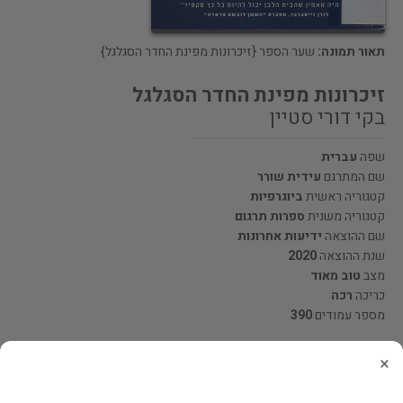
תאור תמונה:
שער הספר {זיכרונות מפינת החדר הסגלגל}
זיכרונות מפינת החדר הסגלגל
בקי דורי סטיין
שפה
עברית
שם המתרגם
עידית שורר
קטגוריה ראשית
ביוגרפיות
קטגוריה משנית
ספרות תרגום
שם ההוצאה
ידיעות אחרונות
שנת ההוצאה
2020
מצב
טוב מאוד
כריכה
רכה
מספר עמודים
390
×
מחיר 47 ₪
המחיר כולל משלוח