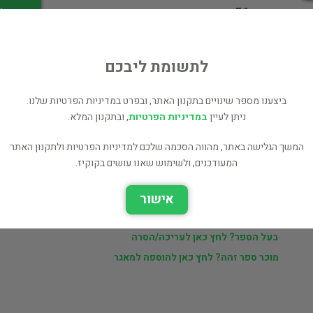
מחיר 56 ₪
לי
לתשומת ליבכם
ביצענו מספר שינויים בתקנון האתר, ובפרט במדיניות הפרטיות שלנו.
ניתן לעיין
במדיניות הפרטיות
, ובתקנון המלא.
ר
דוד פורת
המשך הגלישה באתר, מהווה הסכמה שלכם למדיניות הפרטיות ולתקנון האתר
המעודכנים, ולשימוש שאנו עושים בקוקיז.
ם
ספרים נוספים למכירה של דוד פורת (79 כותרים)
אישור
כל הספרים בקטגוריית גוף ונפש (1,005 כותרים)
בעל הספר? לחץ כאן לעריכה/הסרה
מוכר ספר זהה? לחץ כאן להוספה למאגר