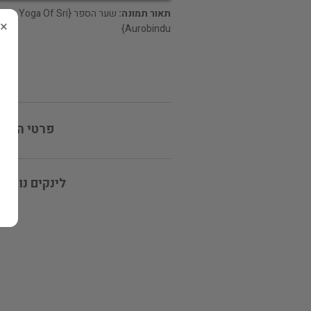
תאור תמונה:
שער הספר {The Yoga Of Sri
×
Aurobindu}
פרטי המוכ
לינקים נוספי