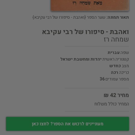
תאור תמונה:
שער הספר {ואהבת - סיפורו של רבי עקיבא}
ואהבת - סיפורו של רבי עקיבא
שמחה רז
שפה
עברית
קטגוריה ראשית
יהדות ומחשבת ישראל
מצב
כחדש
כריכה
רכה
מספר עמודים
36
מחיר 42 ₪
המחיר כולל משלוח
מעוניינים לרכוש את הספר? לחצו כאן