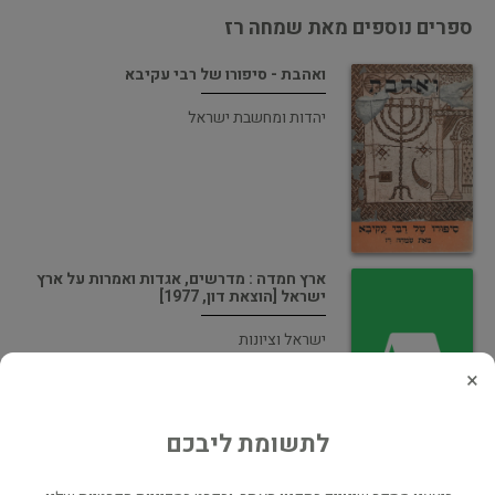
ספרים נוספים מאת שמחה רז
ואהבת - סיפורו של רבי עקיבא
יהדות ומחשבת ישראל
ארץ חמדה : מדרשים, אגדות ואמרות על ארץ
ישראל [הוצאת דון, 1977]
ישראל וציונות
×
לתשומת ליבכם
יהדות על רגל אחת : מושגים, מונחי יסוד