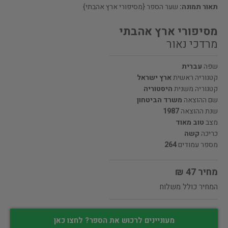
תאור תמונה:
שער הספר {מסיפורי ארץ אהבתי}
מסיפורי ארץ אהבתי
מרדכי נאור
שפה
עברית
קטגוריה ראשית
ארץ ישראל
קטגוריה משנית
היסטוריה
שם ההוצאה
משרד הביטחון
שנת ההוצאה
1987
מצב
טוב מאוד
כריכה
קשה
מספר עמודים
264
מחיר 47 ₪
המחיר כולל משלוח
מעוניינים לרכוש את הספר? לחצו כאן