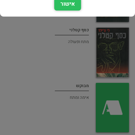
אישור
כסף קטלני
מתח ופעולה
מבוקש
אימה ומתח