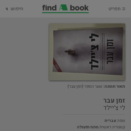
תפריט
חיפוש
תאור תמונה:
שער הספר {זמן עבר}
זמן עבר
לי צ'יילד
שפה
עברית
קטגוריה ראשית
מתח ופעולה