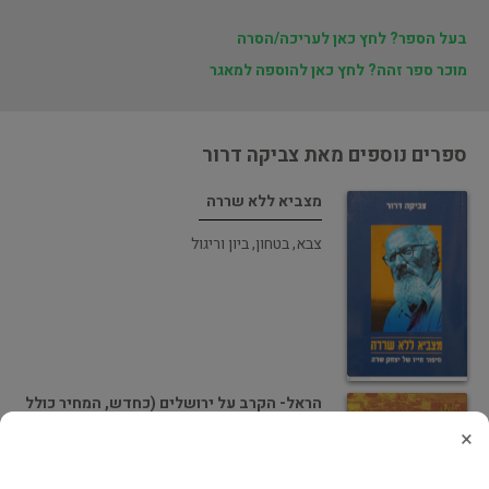
בעל הספר? לחץ כאן לעריכה/הסרה
מוכר ספר זהה? לחץ כאן להוספה למאגר
ספרים נוספים מאת צביקה דרור
מצביא ללא שררה
צבא, בטחון, ביון וריגול
הראל- הקרב על ירושלים (כחדש, המחיר כולל
משלוח)
×
צבא, בטחון, ביון וריגול