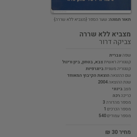
תאור תמונה:
שער הספר {מצביא ללא שררה}
מצביא ללא שררה
צביקה דרור
שפה
עברית
קטגוריה ראשית
צבא, בטחון, ביון וריגול
קטגוריה משנית
ביוגרפיות
שם ההוצאה
הוצאת הקיבוץ המאוחד
שנת ההוצאה
2004
מצב
בינוני
כריכה
רכה
מספר מהדורה
3
מספר הכרכים
1
מספר עמודים
540
מחיר 30 ₪