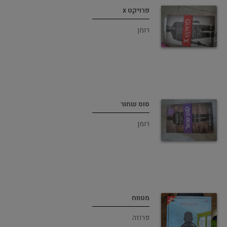
פרויקט x
רומן
סוס שחור
רומן
מטווח
פרוזה