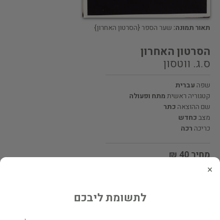
תאור תמונה:
שער הספר {הסרטון האחרון}
הסרטון האחרון
ס.ג. ווטסון
שפה
עברית
קטגוריה ראשית
מתח ופעולה
שם ההוצאה
כתר
מצב
כחדש
כריכה
רכה
מחיר 40 ₪
×
מעוניינים לרכוש את הספר? לחצו כאן
לתשומת ליבכם
שתף