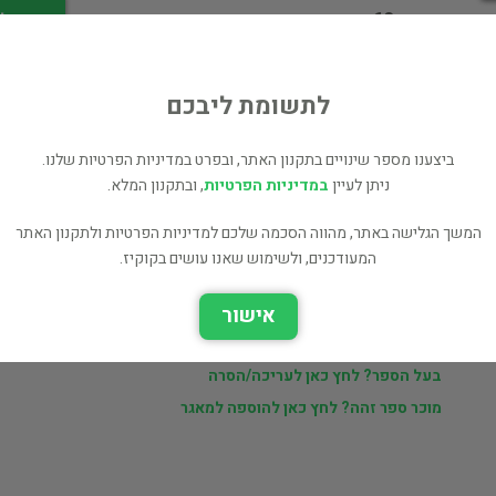
מחיר 60 ₪
לי
לתשומת ליבכם
ביצענו מספר שינויים בתקנון האתר, ובפרט במדיניות הפרטיות שלנו.
ניתן לעיין
במדיניות הפרטיות
, ובתקנון המלא.
ר
דוד פורת
המשך הגלישה באתר, מהווה הסכמה שלכם למדיניות הפרטיות ולתקנון האתר
המעודכנים, ולשימוש שאנו עושים בקוקיז.
ם
ספרים נוספים למכירה של דוד פורת (79 כותרים)
אישור
כל הספרים בקטגוריית דת ורוחניות (2,047 כותרים)
בעל הספר? לחץ כאן לעריכה/הסרה
מוכר ספר זהה? לחץ כאן להוספה למאגר