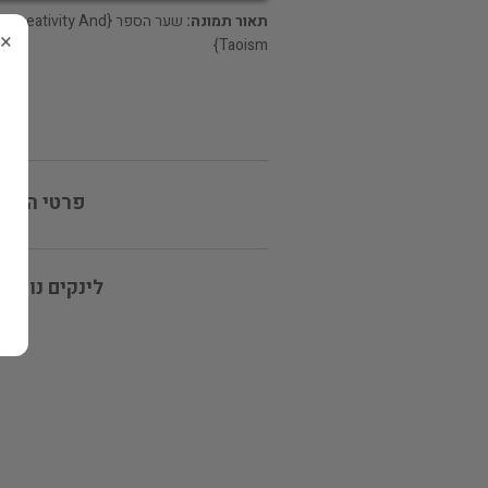
תאור תמונה:
שער הספר {Creativity And
×
Taoism}
פרטי המוכ
לינקים נוספי