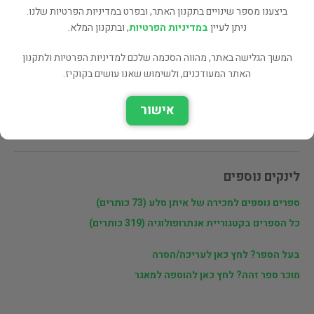
ביצענו מספר שינויים בתקנון האתר, ובפרט במדיניות הפרטיות שלנו.
שתף
ניתן לעיין
במדיניות הפרטיות
, ובתקנון המלא.
המשך הגלישה באתר, מהווה הסכמה שלכם למדיניות הפרטיות ולתקנון
האתר המעודכנים, ולשימוש שאנו עושים בקוקיז.
פרטי המוכר
איתן סלע
אישור
איסוף מגינתון
לינקים נוספים
ספרים נוספים למכירה של איתן סלע (73 כותרים)
כל הספרים בקטגוריית אנתרופולוגיה (319 כותרים)
בעל הספר? לחץ כאן לעריכה/הסרה
מוכר ספר זהה? לחץ כאן להוספה למאגר