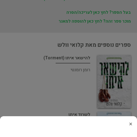
בעל הספר? לחץ כאן לעריכה/הסרה
מוכר ספר זהה? לחץ כאן להוספה למאגר
ספרים נוספים מאת קלואי וולש
להישאר איתו (Torment)
רומן רומנטי
לשרוד איתו
×
רומן רומנטי