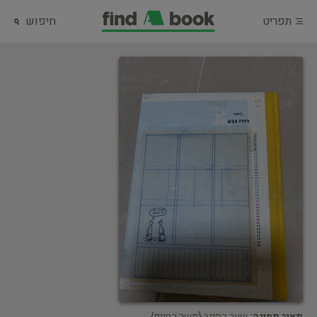
תפריט
חיפוש
תאור תמונה:
שער הספר {פשר החיים}