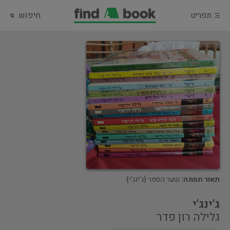
תפריט
חיפוש
תאור תמונה:
שער הספר {ג'ינג'י}
ג'ינג'י
גלילה רון פדר