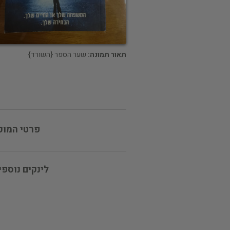
תאור תמונה:
שער הספר {השורד}
פרטי המוכ
לינקים נוספי