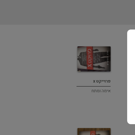
פרוייקט x
אימה ומתח