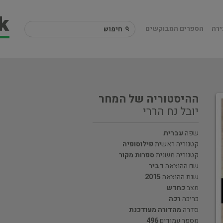
ירה
הספרים המבוקשים
ההיסטוריה של המחר
יובל נח הררי
שפה
עברית
קטגוריה ראשית
פילוסופיה
קטגוריה משנית
ספרות מקור
שם ההוצאה
דביר
שנת ההוצאה
2015
מצב
כחדש
כריכה
רכה
סדרה
מהדורה מעודכנת
מספר עמודים
496