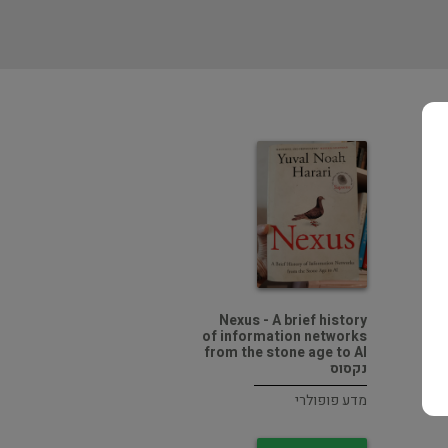
Nexus - A brief history
of information networks
from the stone age to AI
נקסוס
מדע פופולרי