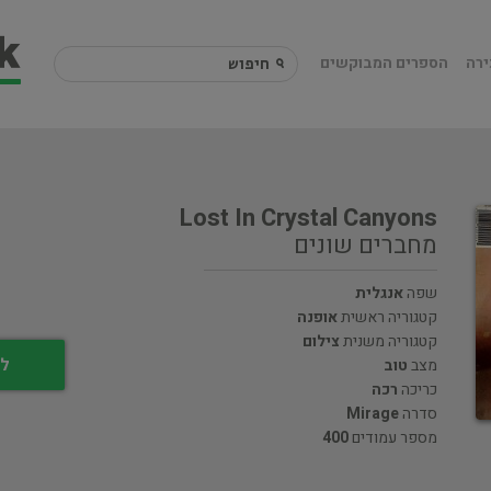
ירה
הספרים המבוקשים
Lost In Crystal Canyons
מחברים שונים
שפה
אנגלית
קטגוריה ראשית
אופנה
קטגוריה משנית
צילום
לי
מצב
טוב
כריכה
רכה
סדרה
Mirage
מספר עמודים
400