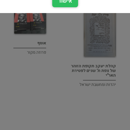
אישור
אוסף
פרוזה מקור
קהלת יעקב תקופת הזוהר
של צפת ת' שנים לפטירת
האר"י
יהדות ומחשבת ישראל