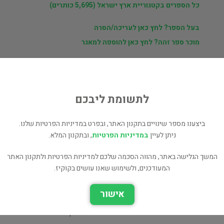
כל הספרים בקטגוריית ארץ ישראל (5,695 כותרים)
בעל הספר? לחץ כאן לעריכה/הסרה
מוכר ספר זהה? לחץ כאן להוספה למאגר
לתשומת ליבכם
ת
י
ר
ביצענו מספר שינויים בתקנון האתר, ובפרט במדיניות הפרטיות שלנו.
ניתן לעיין
במדיניות הפרטיות
, ובתקנון המלא.
המשך הגלישה באתר, מהווה הסכמה שלכם למדיניות הפרטיות ולתקנון האתר
חוברת המאה של אריאל א'
המעודכנים, ולשימוש שאנו עושים בקוקיז.
ארץ ישראל
מירושלים לחברון אריאל
אישור
145 - 146
ארץ ישראל