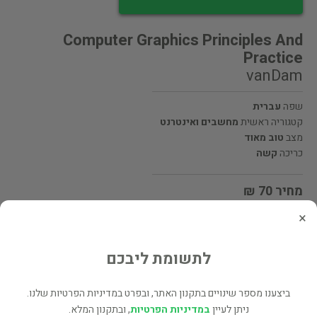
Computer Graphics Principles And
Practice
vanDam
שפה
עברית
קטגוריה ראשית
מחשבים ואינטרנט
מצב
טוב מאוד
כריכה
קשה
מחיר 70 ₪
×
מעוניינים לרכוש את הספר? לחצו כאן
לתשומת ליבכם
שתף
ביצענו מספר שינויים בתקנון האתר, ובפרט במדיניות הפרטיות שלנו.
ניתן לעיין
במדיניות הפרטיות
, ובתקנון המלא.