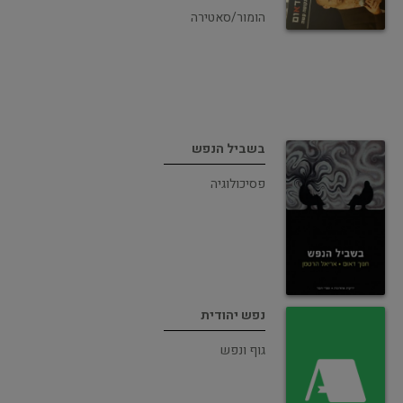
הומור/סאטירה
בשביל הנפש
פסיכולוגיה
נפש יהודית
גוף ונפש