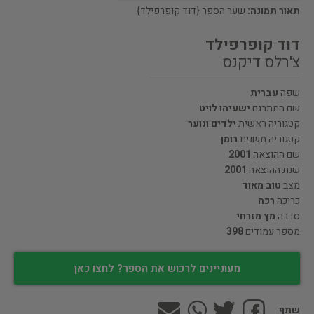
תאור תמונה:
שער הספר {דוד קופרפילד}
דוד קופרפילד
צ'רלס דיקנס
שפה
עברית
שם המתרגם
ישעיהו לויט
קטגוריה ראשית
ילדים ונוער
קטגוריה משנית
רומן
שם ההוצאה
2001
שנת ההוצאה
2001
מצב
טוב מאוד
כריכה
רכה
סדרה
מץ מזרחי
מספר עמודים
398
מעוניינים לרכוש את הספר? לחצו כאן
שתף