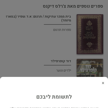
ספרים נוספים מאת צ'רלס דיקנס
בית ממכר עתיקות / תרגום: א.ד.שפיר (במארז
מיוחד)
ספרות תרגום
דוד קופרפילד
ילדים ונוער
×
לתשומת ליבכם
בין שתי ערים