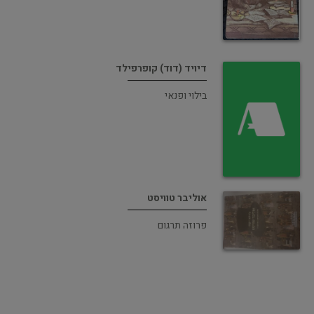
דיויד (דוד) קופרפילד
בילוי ופנאי
אוליבר טוויסט
פרוזה תרגום