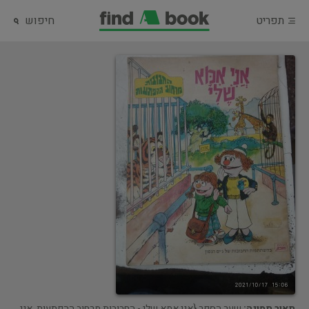
תפריט
חיפוש
תאור תמונה:
שער הספר {אני אמא שלי - החבובות מרחוב ההפתעות. אני