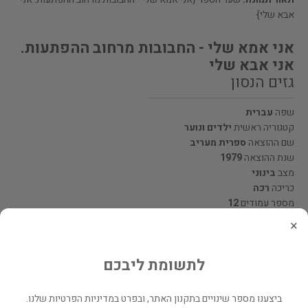
אבא שלי}
אני אמא שלי - החבובות מרחוב ההפתעות.
אני אבא שלי
גזים הנסון
שפה
עברית
קטגוריה ראשית
ילדים ונוער
שם ההוצאה
ספרית מעריב
שנת ההוצאה
1979
מצב
בינוני
כריכה
רכה
מספר עמודים
12
×
מעוניינים לרכוש את הספר? לחצו כאן
לתשומת ליבכם
שתף
ביצענו מספר שינויים בתקנון האתר, ובפרט במדיניות הפרטיות שלנו.