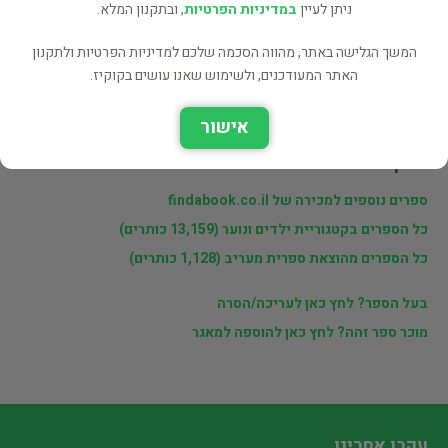
ניתן לעיין
במדיניות הפרטיות
, ובתקנון המלא.
פרטי המוכר
המשך הגלישה באתר, מהווה הסכמה שלכם למדיניות הפרטיות ולתקנון
האתר המעודכנים, ולשימוש שאנו עושים בקוקיז.
מוכרי findabook.co.il
אישור
לינקים נוספים
ספרים נוספים למכירה של findabook.co.il
כל הספרים בקטגוריית ילדים ונוער (13,159 כותרים)
כל הספרים מהוצאת ספרית מעריב (1,128 כותרים)
בעל הספר? לחץ כאן לעריכה/הסרה
מוכר ספר זהה? לחץ כאן להוספה למאגר
עקבו אחרינו