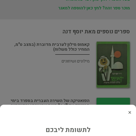
מוכר ספר זהה? לחץ כאן להוספה למאגר
ספרים נוספים מאת יוסף דנה
קאמוס מילון לערבית מדוברת (במצב ט"מ,
המחיר כולל משלוח)
מילונים ושיחונים
הפואטיקה של השירה העברית בספרד בימי
הביניים עפ\"י ר\' משה אבן עזרא ומקורותיה
×
בלשנות ושפות
לתשומת ליבכם