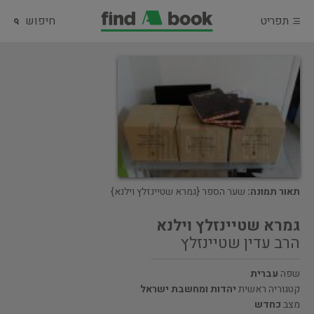
תפריט
חיפוש
תאור תמונה:
שער הספר {גמרא שטיינזלץ וילנא}
גמרא שטיינזלץ וילנא
הרב עדין שטיינזלץ
שפה
עברית
קטגוריה ראשית
יהדות ומחשבת ישראל
מצב
כחדש