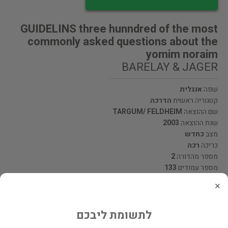
GUIDELINS three hunndred of the most
commonly asked questions about the
yomim noraim
BARELAY & JAGER
שפה
אנגלית
קטגוריה ראשית
הדרכה
שם ההוצאה
TARGUM/ FELDHEIM
שנת ההוצאה
2003
מצב
כחדש
כריכה
רכה
מספר מהדורה
2
מספר עמודים
133
×
מחיר 115 ₪
לתשומת ליבכם