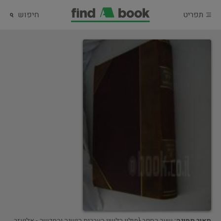
תפריט
חיפוש
תאור תמונה:
שער הספר {מילון הלשון העברית הישנה והחדשה - אליעזר