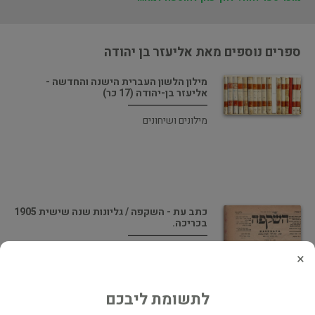
ספרים נוספים מאת אליעזר בן יהודה
מילון הלשון העברית הישנה והחדשה -
אליעזר בן-יהודה (17 כר)
מילונים ושיחונים
כתב עת - השקפה / גליונות שנה שישית 1905
בכריכה.
כתבי עת ומגזינים
×
לתשומת ליבכם