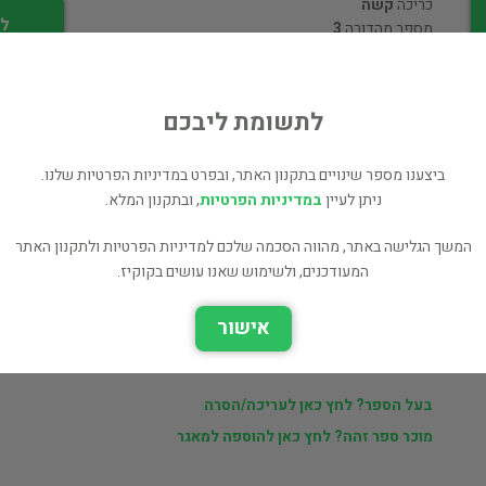
כריכה
קשה
לי
מספר מהדורה
3
לתשומת ליבכם
ביצענו מספר שינויים בתקנון האתר, ובפרט במדיניות הפרטיות שלנו.
ניתן לעיין
במדיניות הפרטיות
, ובתקנון המלא.
ר
מוכרי findabook.co.il
המשך הגלישה באתר, מהווה הסכמה שלכם למדיניות הפרטיות ולתקנון האתר
המעודכנים, ולשימוש שאנו עושים בקוקיז.
ם
ספרים נוספים למכירה של findabook.co.il
אישור
כל הספרים בקטגוריית תעשייה וניהול (573 כותרים)
כל הספרים מהוצאת Dryden Press (3 כותרים)
בעל הספר? לחץ כאן לעריכה/הסרה
מוכר ספר זהה? לחץ כאן להוספה למאגר