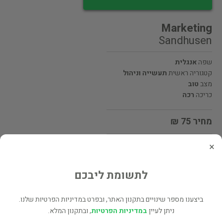
Marketing
Sandhusen
שפה
אנגלית
קטגוריה ראשית
תעשייה וניהול
מצב
טוב
כריכה
רכה
מחיר 75 ₪
×
מעוניינים לרכוש את הספר? לחצו כאן
לתשומת ליבכם
שתף
ביצענו מספר שינויים בתקנון האתר, ובפרט במדיניות הפרטיות שלנו.
ניתן לעיין
במדיניות הפרטיות
, ובתקנון המלא.