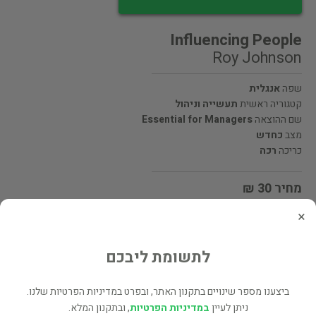
Influencing People
Roy Johnson
שפה
אנגלית
קטגוריה ראשית
תעשייה וניהול
שם ההוצאה
Essential for Managers
מצב
כחדש
כריכה
רכה
מחיר 30 ₪
×
מעוניינים לרכוש את הספר? לחצו כאן
לתשומת ליבכם
שתף
ביצענו מספר שינויים בתקנון האתר, ובפרט במדיניות הפרטיות שלנו.
ניתן לעיין
במדיניות הפרטיות
, ובתקנון המלא.