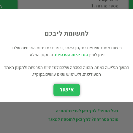
מספר מהדורה
1
לי
לתשומת ליבכם
ביצענו מספר שינויים בתקנון האתר, ובפרט במדיניות הפרטיות שלנו.
ניתן לעיין
במדיניות הפרטיות
, ובתקנון המלא.
ר
מוכרי findabook.co.il
המשך הגלישה באתר, מהווה הסכמה שלכם למדיניות הפרטיות ולתקנון האתר
המעודכנים, ולשימוש שאנו עושים בקוקיז.
ם
ספרים נוספים למכירה של findabook.co.il
אישור
כל הספרים בקטגוריית חידות ומחשבה (97 כותרים)
כל הספרים מהוצאת Foreign Languages Publishing House, Moscow (2 כותרים)
בעל הספר? לחץ כאן לעריכה/הסרה
מוכר ספר זהה? לחץ כאן להוספה למאגר