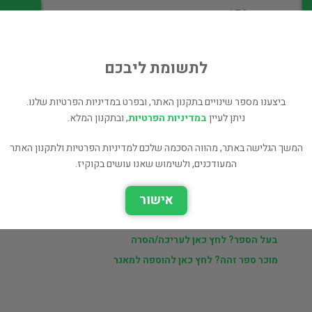
מחיר 150 ₪
לי
לתשומת ליבכם
ביצענו מספר שינויים בתקנון האתר, ובפרט במדיניות הפרטיות שלנו.
ניתן לעיין
במדיניות הפרטיות
, ובתקנון המלא.
ר
יהודית
המשך הגלישה באתר, מהווה הסכמה שלכם למדיניות הפרטיות ולתקנון האתר
המעודכנים, ולשימוש שאנו עושים בקוקיז.
ם
ספרים נוספים למכירה של יהודית (6,948 כותרים)
אישור
כל הספרים בקטגוריית תעשייה וניהול (573 כותרים)
בעל הספר? לחץ כאן לעריכה/הסרה
מוכר ספר זהה? לחץ כאן להוספה למאגר