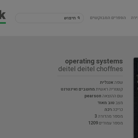
ירה
הספרים המבוקשים
operating systems
deitel deitel choffnes
שפה
אנגלית
קטגוריה ראשית
מחשבים ואינטרנט
שם ההוצאה
pearson
מצב
טוב מאוד
כריכה
רכה
מספר מהדורה
3
מספר עמודים
1209