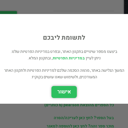
מחיר 100 ₪
לי
לתשומת ליבכם
ביצענו מספר שינויים בתקנון האתר, ובפרט במדיניות הפרטיות שלנו.
ניתן לעיין
במדיניות הפרטיות
, ובתקנון המלא.
ר
רפי
המשך הגלישה באתר, מהווה הסכמה שלכם למדיניות הפרטיות ולתקנון האתר
המעודכנים, ולשימוש שאנו עושים בקוקיז.
ם
ספרים נוספים למכירה של רפי (6 כותרים)
אישור
כל הספרים בקטגוריית מחשבים ואינטרנט (673 כותרים)
כל הספרים מהוצאת pearson (6 כותרים)
בעל הספר? לחץ כאן לעריכה/הסרה
מוכר ספר זהה? לחץ כאן להוספה למאגר