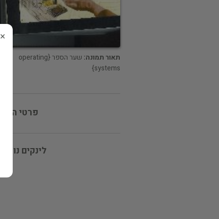
×
תאור תמונה:
שער הספר {operating
systems}
פרטי המוכ
לינקים נוספי