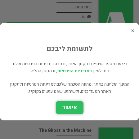
ביוגרפיות
45 ₪
רכישה ישירה
×
לתשומת ליבכם
ביצענו מספר שינויים בתקנון האתר, ובפרט במדיניות הפרטיות שלנו.
Thirteenth Tribe: Khazar Empire and Its…
ניתן לעיין
במדיניות הפרטיות
, ובתקנון המלא.
תולדות היהודים
45 ₪
המשך הגלישה באתר, מהווה הסכמה שלכם למדיניות הפרטיות ולתקנון
האתר המעודכנים, ולשימוש שאנו עושים בקוקיז.
רכישה ישירה
אישור
The Ghost in the Machine