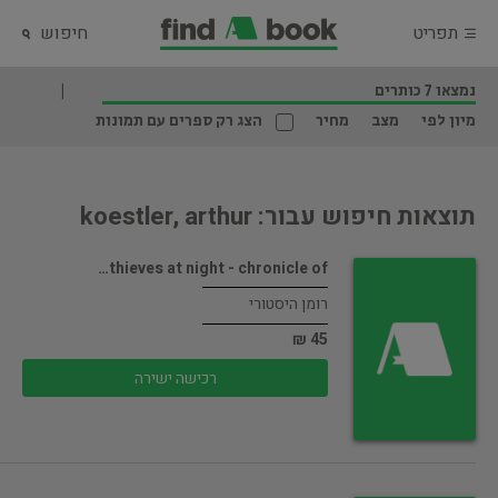
תפריט
חיפוש
נמצאו 7 כותרים
מיון לפי
מצב
מחיר
הצג רק ספרים עם תמונות
תוצאות חיפוש עבור: koestler, arthur
thieves at night - chronicle of…
רומן היסטורי
45 ₪
רכישה ישירה