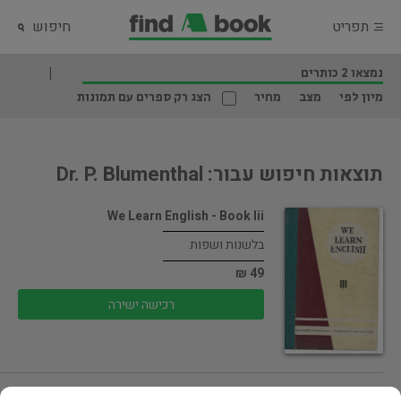
תפריט
חיפוש
נמצאו 2 כותרים
מיון לפי
מצב
מחיר
הצג רק ספרים עם תמונות
תוצאות חיפוש עבור: Dr. P. Blumenthal
We Learn English - Book Iii
בלשנות ושפות
49 ₪
רכישה ישירה