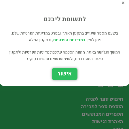
×
We Learn English - Book Ii
בלשנות ושפות
לתשומת ליבכם
49 ₪
רכישה ישירה
ביצענו מספר שינויים בתקנון האתר, ובפרט במדיניות הפרטיות שלנו.
ניתן לעיין
במדיניות הפרטיות
, ובתקנון המלא.
המשך הגלישה באתר, מהווה הסכמה שלכם למדיניות הפרטיות ולתקנון
האתר המעודכנים, ולשימוש שאנו עושים בקוקיז.
עקבו אחרינו
אישור
חיפוש ספר לקניה
הוספת ספר למכירה
הספרים המבוקשים
הצהרת נגישות