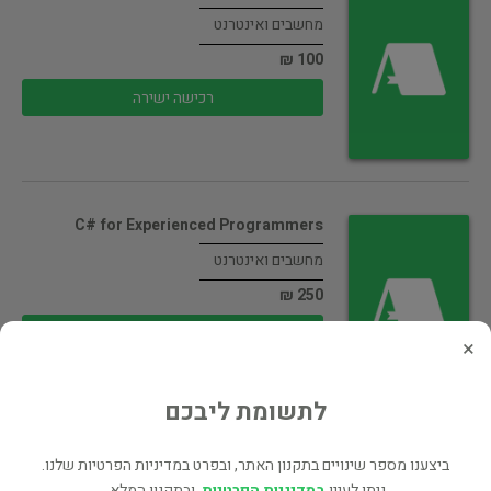
מחשבים ואינטרנט
100 ₪
רכישה ישירה
C# for Experienced Programmers
מחשבים ואינטרנט
250 ₪
רכישה ישירה
×
לתשומת ליבכם
Java How to Program - 6th…
ביצענו מספר שינויים בתקנון האתר, ובפרט במדיניות הפרטיות שלנו.
ניתן לעיין
במדיניות הפרטיות
, ובתקנון המלא.