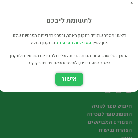
×
MARITIME LAW
חוק ומשפט
לתשומת ליבכם
120 ₪
רכישה ישירה
ביצענו מספר שינויים בתקנון האתר, ובפרט במדיניות הפרטיות שלנו.
ניתן לעיין
במדיניות הפרטיות
, ובתקנון המלא.
המשך הגלישה באתר, מהווה הסכמה שלכם למדיניות הפרטיות ולתקנון
האתר המעודכנים, ולשימוש שאנו עושים בקוקיז.
עקבו אחרינו
אישור
חיפוש ספר לקניה
הוספת ספר למכירה
הספרים המבוקשים
הצהרת נגישות