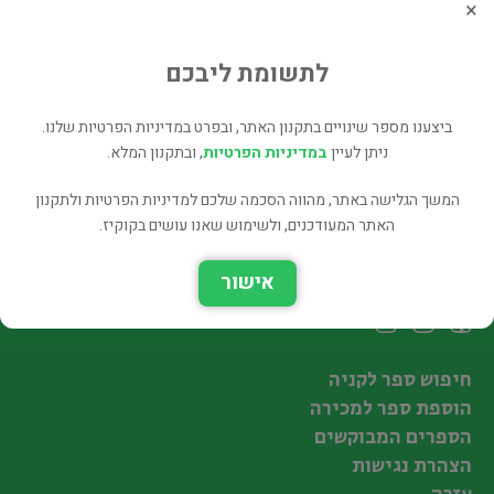
×
The Spirit Of Zen
דת ורוחניות
לתשומת ליבכם
48 ₪
רכישה ישירה
ביצענו מספר שינויים בתקנון האתר, ובפרט במדיניות הפרטיות שלנו.
ניתן לעיין
במדיניות הפרטיות
, ובתקנון המלא.
המשך הגלישה באתר, מהווה הסכמה שלכם למדיניות הפרטיות ולתקנון
האתר המעודכנים, ולשימוש שאנו עושים בקוקיז.
עקבו אחרינו
אישור
חיפוש ספר לקניה
הוספת ספר למכירה
הספרים המבוקשים
הצהרת נגישות