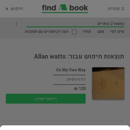
תפריט
חיפוש
נמצאו 2 כותרים
מיון לפי
מצב
מחיר
הצג רק ספרים עם תמונות
תוצאות חיפוש עבור: Allan watts
On My Own Way
דת ורוחניות
120 ₪
רכישה ישירה