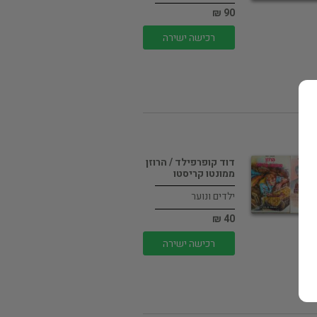
90 ₪
רכישה ישירה
דוד קופרפילד / הרוזן
ממונטו קריסטו
ילדים ונוער
40 ₪
רכישה ישירה