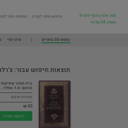
ספר אחרון נוסף לפני 9
חיפוש ספר לקניה
הוספת ספר למכ
שעות, 54 שניות
נמצאו 30 כותרים
מיון לפי
מ
תוצאות חיפוש עבור: צ'רלס
בית ממכר עתיקות /
תרגום: א.ד.שפיר…
ספרות תרגום
50 ₪
רכישה ישירה