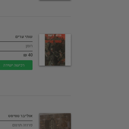
שתי ערים
רומן
40 ₪
רכישה ישירה
אוליבר טוויסט
פרוזה תרגום