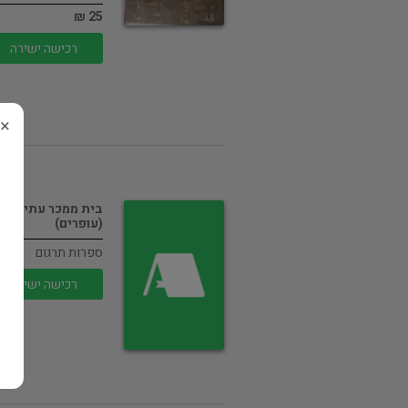
25 ₪
רכישה ישירה
×
בית ממכר עתיקות
(עופרים)
ספרות תרגום
רכישה ישירה