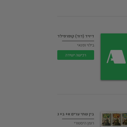
דיויד (דוד) קופרפילד
בילוי ופנאי
רכישה ישירה
בין שתי ערים א+ ב+ ג
רומן היסטורי