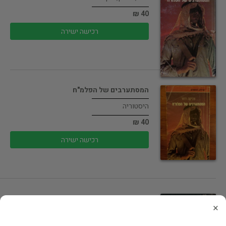
40 ₪
רכישה ישירה
המסתערבים של הפלמ"ח
היסטוריה
40 ₪
רכישה ישירה
מצביא ללא שררה - סיפור חייו…
×
ביוגרפיות