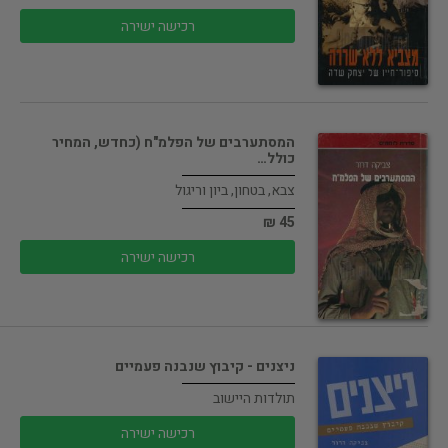
רכישה ישירה
המסתערבים של הפלמ"ח (כחדש, המחיר
כולל…
צבא, בטחון, ביון וריגול
45 ₪
רכישה ישירה
ניצנים - קיבוץ שנבנה פעמיים
תולדות היישוב
רכישה ישירה