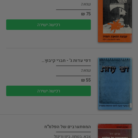
שואה
75 ₪
רכישה ישירה
דפי עדות ג' - חברי קיבוץ…
שואה
55 ₪
רכישה ישירה
המסתערבים של הפלמ"ח
צבא, בטחון, ביון וריגול