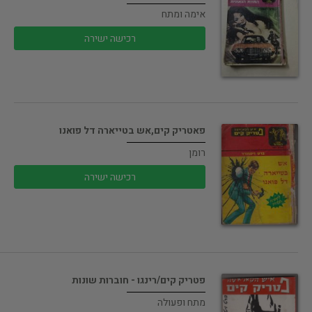
אימה ומתח
רכישה ישירה
פאטריק קים,אש בטייארה דל פואנו
רומן
רכישה ישירה
פטריק קים/רינגו - חוברות שונות
מתח ופעולה