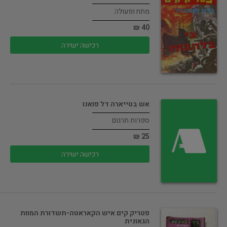
מתח ופעולה
40 ₪
רכישה ישירה
אש בטייארה דל פואנו
ספרות תרגום
25 ₪
רכישה ישירה
פטריק קים איש הקאראטה-תשדורת המוות
הגאונית