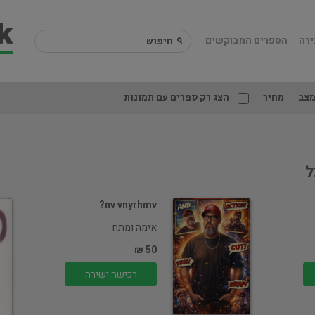
ירה
הספרים המבוקשים
צב
מחיר
הצג רק ספרים עם תמונות
ל
nv vnyrhmv?
אימה ומתח
50 ₪
רכישה ישירה