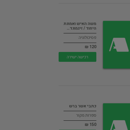
משה האיש ואמונת
היחוד / זיגמונד…
פסיכולוגיה
120 ₪
רכישה ישירה
כתבי אשר ברש
ספרות מקור
150 ₪