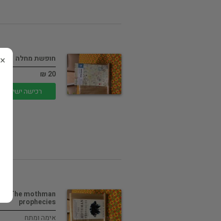
×
חופשת מחלה
20 ₪
רכישה ישירה
The mothman
prophecies
אימה ומתח