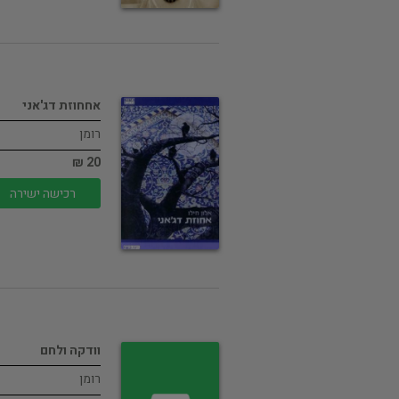
אחחוזת דג'אני
רומן
20 ₪
רכישה ישירה
וודקה ולחם
רומן