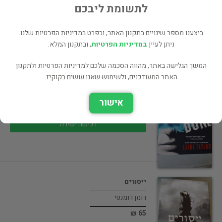
70 ₪
לתשומת ליבכם
רכישה ישירה
ביצענו מספר שינויים בתקנון האתר, ובפרט במדיניות הפרטיות שלנו.
ניתן לעיין
במדיניות הפרטיות
, ובתקנון המלא.
המשך הגלישה באתר, מהווה הסכמה שלכם למדיניות הפרטיות ולתקנון
Daughter of smoke and bone
האתר המעודכנים, ולשימוש שאנו עושים בקוקיז.
מדע בדיוני ופנטזיה
אישור
40 ₪
רכישה ישירה
ייסורים
רומן רומנטי
65 ₪