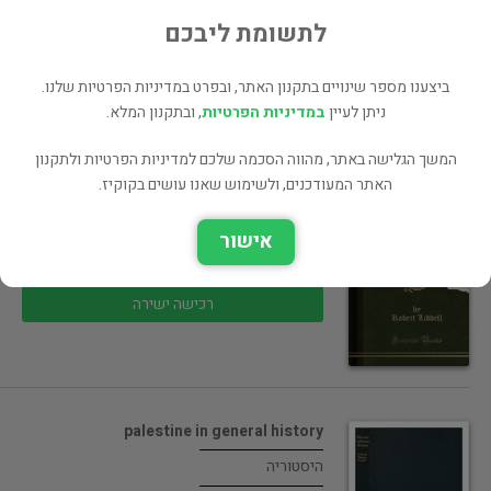
לתשומת ליבכם
90 ₪
רכישה ישירה
ביצענו מספר שינויים בתקנון האתר, ובפרט במדיניות הפרטיות שלנו.
ניתן לעיין
במדיניות הפרטיות
, ובתקנון המלא.
המשך הגלישה באתר, מהווה הסכמה שלכם למדיניות הפרטיות ולתקנון
האתר המעודכנים, ולשימוש שאנו עושים בקוקיז.
Some Principles of Fiction
ביקורת ספרותית
אישור
60 ₪
רכישה ישירה
palestine in general history
היסטוריה