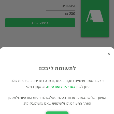
היסטוריה
230 ₪
רכישה ישירה
The North American Indians in Early…
×
צילום
לתשומת ליבכם
85 ₪
רכישה ישירה
ביצענו מספר שינויים בתקנון האתר, ובפרט במדיניות הפרטיות שלנו.
ניתן לעיין
במדיניות הפרטיות
, ובתקנון המלא.
המשך הגלישה באתר, מהווה הסכמה שלכם למדיניות הפרטיות ולתקנון
האתר המעודכנים, ולשימוש שאנו עושים בקוקיז.
THE CHURCH AND JESUS