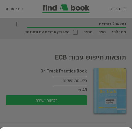
תפריט
חיפוש
נמצאו 2 כותרים
מיון לפי
מצב
מחיר
הצג רק ספרים עם תמונות
תוצאות חיפוש עבור: ECB
On Track Practice Book
בלשנות ושפות
49 ₪
רכישה ישירה