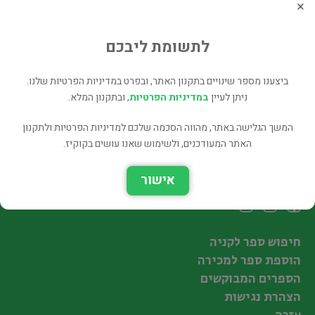
×
Travel Through English
בלשנות ושפות
לתשומת ליבכם
49 ₪
רכישה ישירה
ביצענו מספר שינויים בתקנון האתר, ובפרט במדיניות הפרטיות שלנו.
ניתן לעיין
במדיניות הפרטיות
, ובתקנון המלא.
המשך הגלישה באתר, מהווה הסכמה שלכם למדיניות הפרטיות ולתקנון
האתר המעודכנים, ולשימוש שאנו עושים בקוקיז.
עקבו אחרינו
אישור
חיפוש ספר לקניה
הוספת ספר למכירה
הספרים המבוקשים
הצהרת נגישות