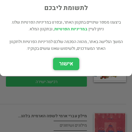
לתשומת ליבכם
רכישה ישירה
ביצענו מספר שינויים בתקנון האתר, ובפרט במדיניות הפרטיות שלנו.
ניתן לעיין
במדיניות הפרטיות
, ובתקנון המלא.
המשך הגלישה באתר, מהווה הסכמה שלכם למדיניות הפרטיות ולתקנון
האתר המעודכנים, ולשימוש שאנו עושים בקוקיז.
Living Hebrew
מילונים ושיחונים
אישור
145 ₪
רכישה ישירה
מילון עברי ארמי לשפה הארמית בלהג…
מילונים ושיחונים