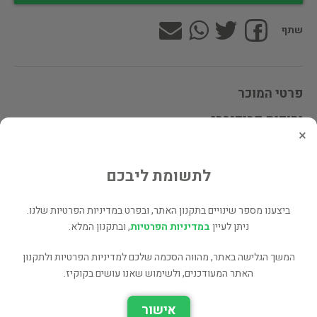
שתף
פרטי המוכר
יהודית פרידנברג
×
המחיר אינו כולל דמי משלוח
לתשומת ליבכם
לינקים נוספים
ביצענו מספר שינויים בתקנון האתר, ובפרט במדיניות הפרטיות שלנו.
ספרים נוספים למכירה של יהודית פרידנברג (6,948 כותרים)
ניתן לעיין
במדיניות הפרטיות
, ובתקנון המלא.
עוד ספרים מאותו מחבר/ת - פורטר, אלינור הודג'מן, 1868-1920. (2
כותרים)
המשך הגלישה באתר, מהווה הסכמה שלכם למדיניות הפרטיות ולתקנון
האתר המעודכנים, ולשימוש שאנו עושים בקוקיז.
כל הספרים בקטגוריית ילדים ונוער (13,158 כותרים)
כל הספרים מהוצאת ש' זק (8 כותרים)
אישור