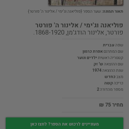
תאור תמונה:
שער הספר {פוליאנה וג'ימי / אלינור ה' פורטר}
פוליאנה וג'ימי / אלינור ה' פורטר
פורטר, אלינור הודג'מן, 1868-1920.
שפה
עברית
שם המתרגם
אפרת כרמון
קטגוריה ראשית
ילדים ונוער
שם ההוצאה
ש' זק
שנת ההוצאה
1974
מצב
כחדש
כריכה
קשה
מספר מהדורה
2
מחיר 75 ₪
מעוניינים לרכוש את הספר? לחצו כאן