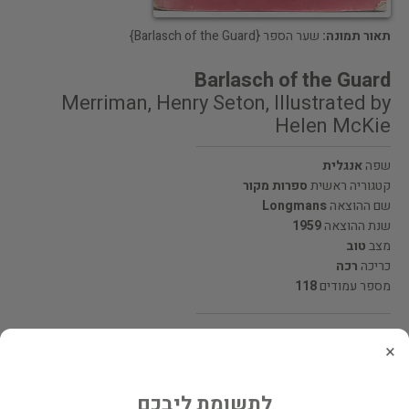
תאור תמונה:
שער הספר {Barlasch of the Guard}
Barlasch of the Guard
Merriman, Henry Seton, Illustrated by
Helen McKie
שפה
אנגלית
קטגוריה ראשית
ספרות מקור
שם ההוצאה
Longmans
שנת ההוצאה
1959
מצב
טוב
כריכה
רכה
מספר עמודים
118
מחיר 45 ₪
×
המחיר כולל משלוח
לתשומת ליבכם