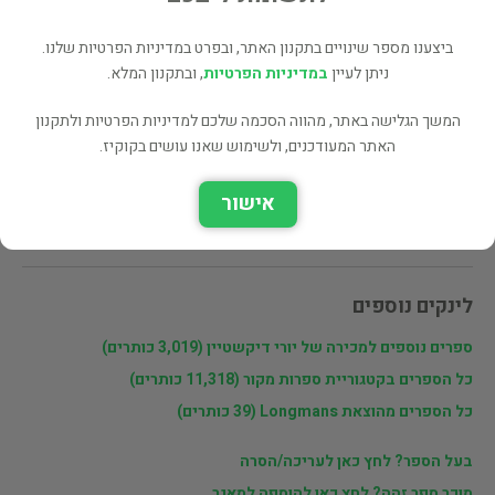
מעוניינים לרכוש את הספר? לחצו כאן
ביצענו מספר שינויים בתקנון האתר, ובפרט במדיניות הפרטיות שלנו.
ניתן לעיין
במדיניות הפרטיות
, ובתקנון המלא.
שתף
המשך הגלישה באתר, מהווה הסכמה שלכם למדיניות הפרטיות ולתקנון
האתר המעודכנים, ולשימוש שאנו עושים בקוקיז.
פרטי המוכר
אישור
יורי דיקשטיין
לינקים נוספים
ספרים נוספים למכירה של יורי דיקשטיין (3,019 כותרים)
כל הספרים בקטגוריית ספרות מקור (11,318 כותרים)
כל הספרים מהוצאת Longmans (39 כותרים)
בעל הספר? לחץ כאן לעריכה/הסרה
מוכר ספר זהה? לחץ כאן להוספה למאגר